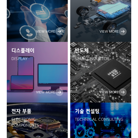
VIEW MORE
VIEW MORE
디스플레이
반도체
DISPLAY
SEMICONDUCTOR
VIEW MORE
VIEW MORE
전자 부품
기술 컨설팅
ELECTRONIC
TECHNICAL CONSULTING
COMPONENTS